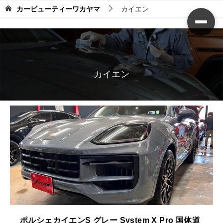
カービューティーワカヤマ
カイエン
カイエン
ポルシェカイエンS グレー System X Pro 国体道