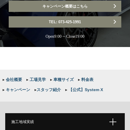
キャンペーン概要はこちら
TEL: 073-425-1991
Open9:00 ~ Close19:00
▸
会社概要
▸
工場見学
▸
車種サイズ
▸
料金表
▸
キャンペーン
▸
スタッフ紹介
▸
【公式】System X
施工地域実績