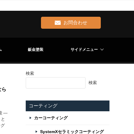
お問合わせ
ム
鈑金塗装
サイドメニュー
検索
検索
なら
コーティング
 ―
カーコーティング
」と
ング
SystemXセラミックコーティング