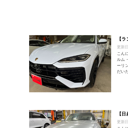
【ラ
更新
こん
ルム
ーリ
だいた
【日
更新