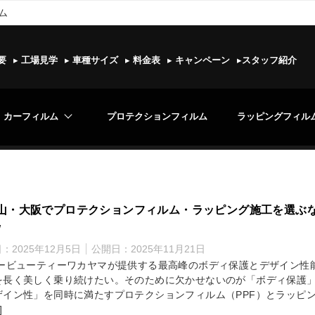
ム
要
▸
工場見学
▸
車種サイズ
▸
料金表
▸
キャンペーン
▸
スタッフ紹介
カーフィルム
プロテクションフィルム
ラッピングフィル
山・大阪でプロテクションフィルム・ラッピング施工を選ぶ
W
日：
2025年12月5日
公開日：
2025年11月21日
カービューティーワカヤマが提供する最高峰のボディ保護とデザイン性能
を長く美しく乗り続けたい。そのために欠かせないのが「ボディ保護
ザイン性」を同時に満たすプロテクションフィルム（PPF）とラッピ
]