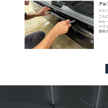
アル
更新
こん
ルム
ーリ
透明の