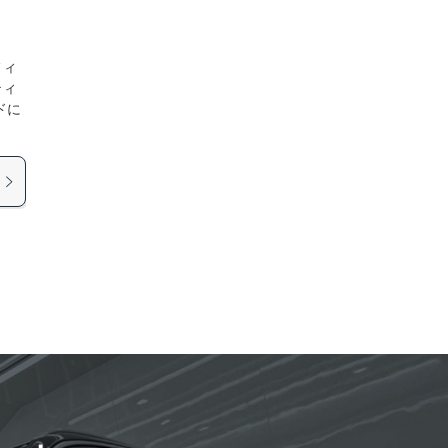
フィ
ティ
ドに