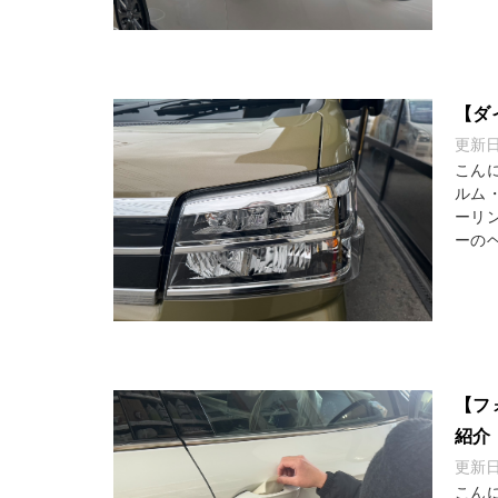
【ダ
更新
こん
ルム
ーリ
ーのヘ
【フ
紹介
更新
こん