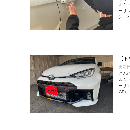
ルム
ーリ
ン・パ
【ト
更新
こん
ルム
ーリ
GRに