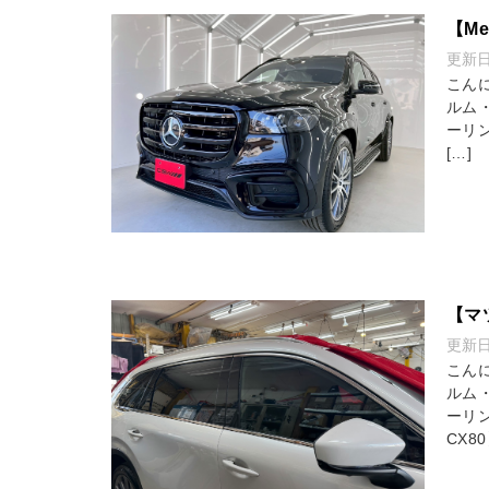
【Me
更新
こん
ルム
ーリン
[…]
【マ
更新
こん
ルム
ーリ
CX8