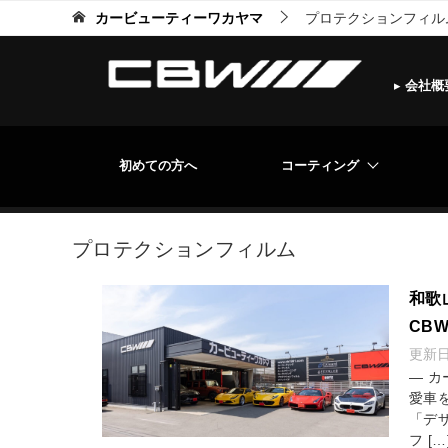
カービューティーワカヤマ
プロテクションフィル
▸
会社概
初めての方へ
コーティング
プロテクションフィルム
和歌
CB
更新
― 
愛車
「デ
フ […