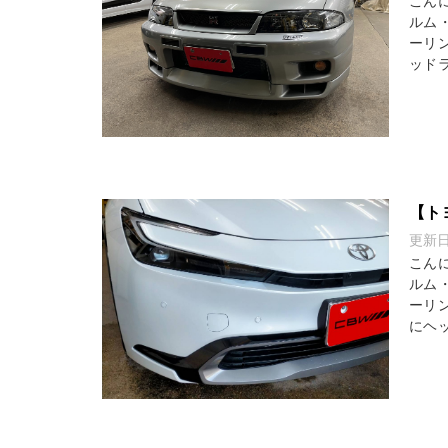
こん
ルム
ーリ
ッドラ
【ト
更新
こん
ルム
ーリ
にヘッ