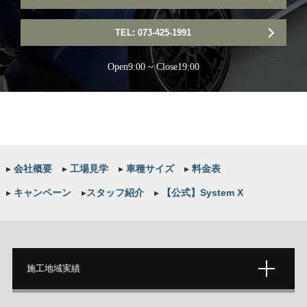
TEL: 073-425-1991
Open9:00 ~ Close19:00
▸
会社概要
▸
工場見学
▸
車種サイズ
▸
料金表
▸
キャンペーン
▸
スタッフ紹介
▸
【公式】System X
施工地域実績