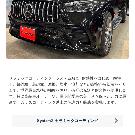
セラミックコーティング・システムXは、耐熱性をはじめ、酸性
雨、紫外線、鳥の糞、摩擦、塩水、溶剤などの影響から塗装を守り
ます。世界最高水準の強度を誇り、抜群の光沢と耐久性を提供しま
す。特に高級車オーナーや、長期間愛車の美しさを保ちたい方に最
適で、ガラスコーティング以上の保護力と艶感を実現します。
SystemX セラミックコーティング