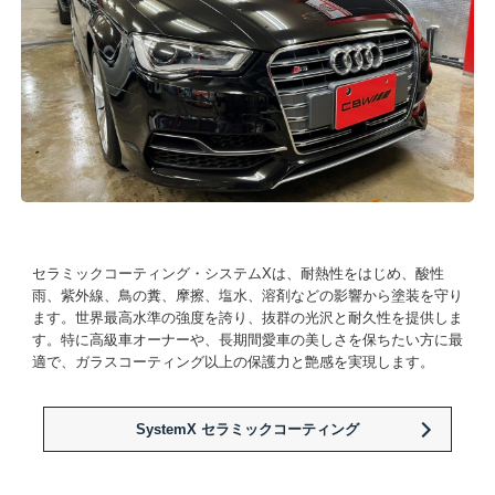
セラミックコーティング・システムXは、耐熱性をはじめ、酸性
雨、紫外線、鳥の糞、摩擦、塩水、溶剤などの影響から塗装を守り
ます。世界最高水準の強度を誇り、抜群の光沢と耐久性を提供しま
す。特に高級車オーナーや、長期間愛車の美しさを保ちたい方に最
適で、ガラスコーティング以上の保護力と艶感を実現します。
SystemX セラミックコーティング