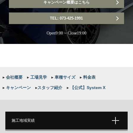
キャンペーン概要はこちら
TEL: 073-425-1991
Open9:00 ~ Close19:00
▸
会社概要
▸
工場見学
▸
車種サイズ
▸
料金表
▸
キャンペーン
▸
スタッフ紹介
▸
【公式】System X
施工地域実績