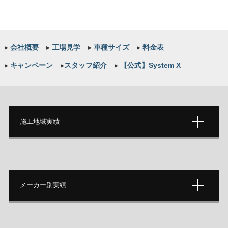
▸
会社概要
▸
工場見学
▸
車種サイズ
▸
料金表
▸
キャンペーン
▸
スタッフ紹介
▸
【公式】System X
施工地域実績
メーカー別実績