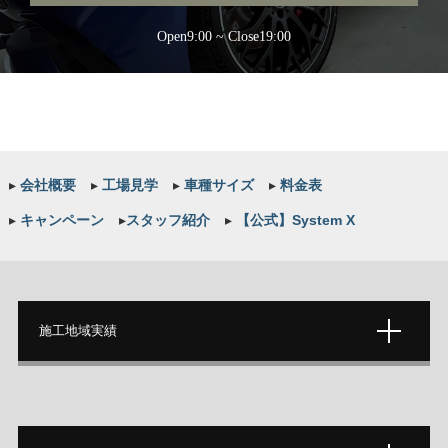
Open9:00 ~ Close19:00
▸
会社概要
▸
工場見学
▸
車種サイズ
▸
料金表
▸
キャンペーン
▸
スタッフ紹介
▸
【公式】System X
施工地域実績