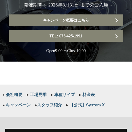
開催期間： 2026年8月31日 までのご入庫
キャンペーン概要はこちら
TEL: 073-425-1991
Open9:00 ~ Close19:00
▸
会社概要
▸
工場見学
▸
車種サイズ
▸
料金表
▸
キャンペーン
▸
スタッフ紹介
▸
【公式】System X