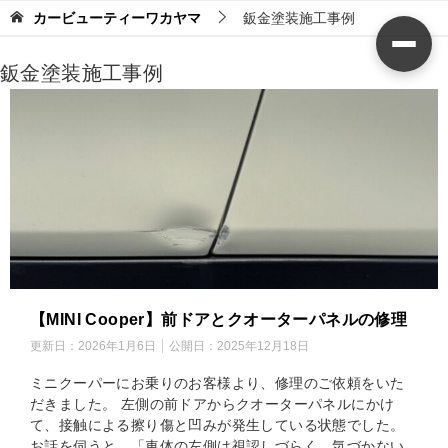
カービューティーワカヤマ
鈑金塗装施工事例
鈑金塗装施工事例
【MINI Cooper】前ドアとクオーターパネルの修理
更新日：
2026年1月6日
公開日：
2025年12月18日
ミニクーパーにお乗りのお客様より、修理のご依頼をいた
だきました。 左側の前ドアからクオーターパネルにかけ
て、接触による擦り傷と凹みが発生している状態でした。
お話を伺うと、「車体の左側は視認しづらく、気づかない