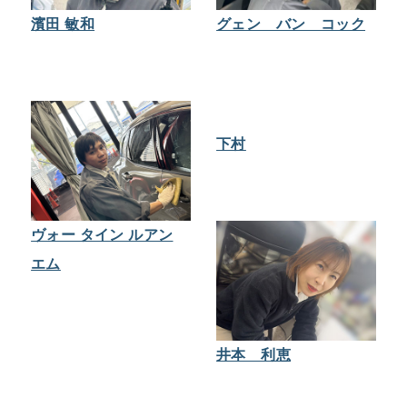
濱田 敏和
グェン バン コック
下村
ヴォー タイン ルアン
エム
井本 利恵