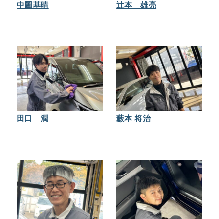
中圖基晴
辻本 雄亮
田口 潤
藪本 将治