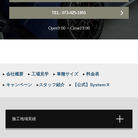
TEL: 073-425-1991
Open9:00 ~ Close19:00
▸
会社概要
▸
工場見学
▸
車種サイズ
▸
料金表
▸
キャンペーン
▸
スタッフ紹介
▸
【公式】System X
施工地域実績