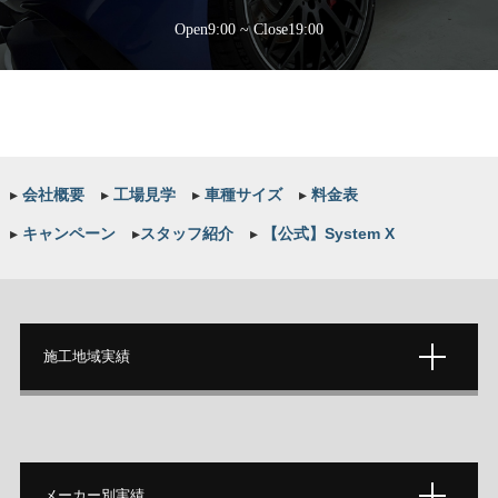
Open9:00 ~ Close19:00
▸
会社概要
▸
工場見学
▸
車種サイズ
▸
料金表
▸
キャンペーン
▸
スタッフ紹介
▸
【公式】System X
施工地域実績
メーカー別実績