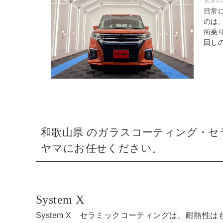
日常
のは
街乗
回しの
和歌山県 のガラスコーティング・
ヤマにお任せください。
System X
System X セラミックコーティングは、耐熱性は