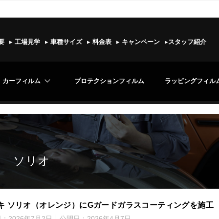
要
▸
工場見学
▸
車種サイズ
▸
料金表
▸
キャンペーン
▸
スタッフ紹介
カーフィルム
プロテクションフィルム
ラッピングフィル
ソリオ
キ ソリオ（オレンジ）にGガードガラスコーティングを施工
日：
2026年7月2日
公開日：
2026年4月7日