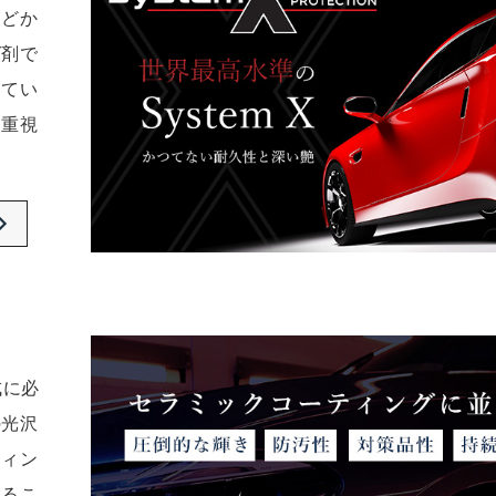
などか
グ剤で
えてい
を重視
成に必
の光沢
ティン
するこ