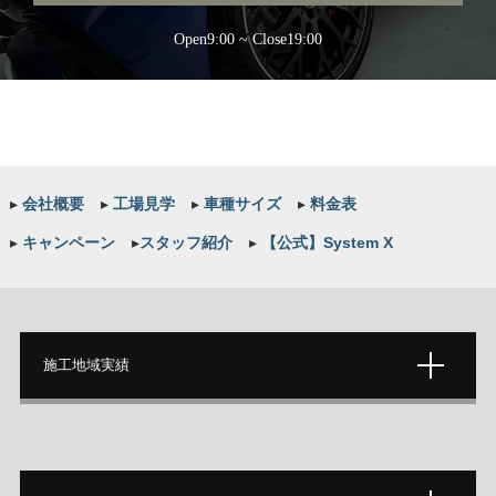
Open9:00 ~ Close19:00
▸
会社概要
▸
工場見学
▸
車種サイズ
▸
料金表
▸
キャンペーン
▸
スタッフ紹介
▸
【公式】System X
施工地域実績