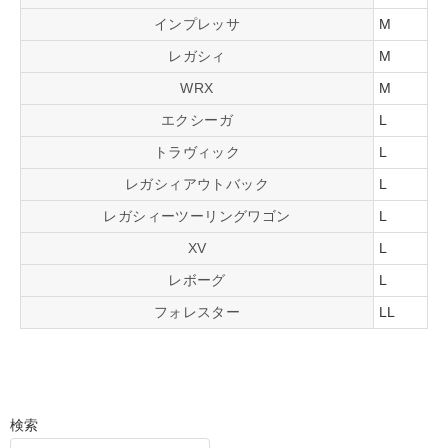
インプレッサ
M
レガシィ
M
WRX
M
エクシーガ
L
トラヴィック
L
レガシィアウトバック
L
レガシィーツーリングワゴン
L
XV
L
レボーグ
L
フォレスター
LL
検索