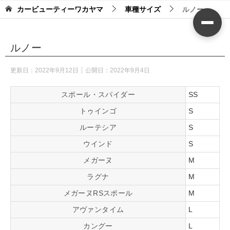
カービューティーワカヤマ
車種サイズ
ルノー
ルノー
更新日：
2022年9月12日
公開日：
2022年9月4日
スポール・スパイダー
SS
トゥインゴ
S
ルーテシア
S
ウインド
S
メガーヌ
M
ラグナ
M
メガーヌRSスポール
M
アヴァンタイム
L
カングー
L