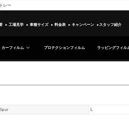
トレー
要
▸
工場見学
▸
車種サイズ
▸
料金表
▸
キャンペーン
▸
スタッフ紹介
カーフィルム
プロテクションフィルム
ラッピングフィル
 Spur
L