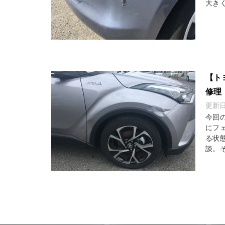
大きく
【ト
修理
更新
今回
にフ
る状
談。そ