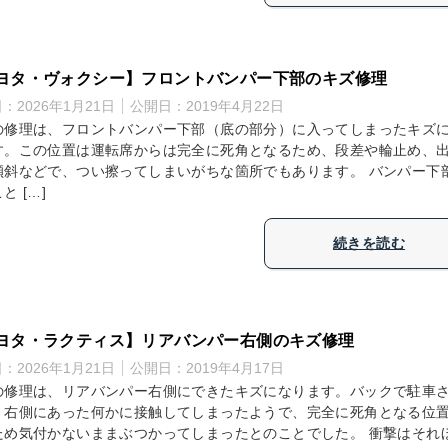
ヨタ・ヴォクシー】フロントバンパー下部のキズ修理
日：
2026年1月21日
公開日：
2019年4月22日
の修理は、フロントバンパー下部（底の部分）に入ってしまったキズ
す。この位置は運転席からは完全に死角となるため、段差や輪止め、
傾斜などで、つい擦ってしまいがちな箇所でもあります。 バンパー下
と […]
続きを読む
ヨタ・ラクティス】リアバンパー右側のキズ修理
日：
2026年1月21日
公開日：
2019年4月17日
の修理は、リアバンパー右側にできたキズになります。バックで駐車
、右側にあった何かに接触してしまったようで、完全に死角となる位
ため気付かないままぶつかってしまったとのことでした。 衝撃はそれ