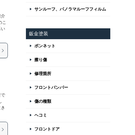
サンルーフ、パノラマルーフフィルム
紹介
のこ
高い
鈑金塗装
ボンネット
擦り傷
修理箇所
フロントバンパー
理で
し
傷の種類
大き
ヘコミ
フロントドア