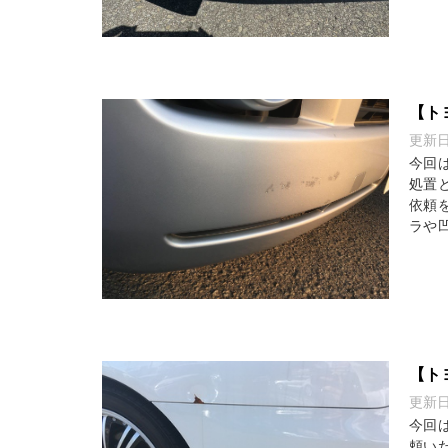
【ト
更新
今回
処置
依頼
ラや凹
【ト
更新
今回
頼い