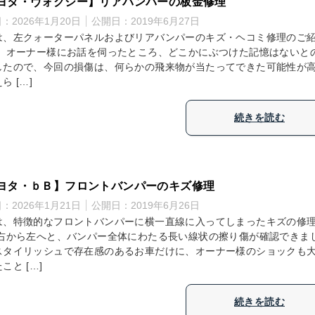
ヨタ・ヴォクシー】リアバンパーの板金修理
日：
2026年1月20日
公開日：
2019年6月27日
は、左クォーターパネルおよびリアバンパーのキズ・ヘコミ修理のご
。 オーナー様にお話を伺ったところ、どこかにぶつけた記憶はないと
したので、今回の損傷は、何らかの飛来物が当たってできた可能性が
ら […]
続きを読む
ヨタ・ｂＢ】フロントバンパーのキズ修理
日：
2026年1月21日
公開日：
2019年6月26日
は、特徴的なフロントバンパーに横一直線に入ってしまったキズの修
 右から左へと、バンパー全体にわたる長い線状の擦り傷が確認できま
スタイリッシュで存在感のあるお車だけに、オーナー様のショックも
こと […]
続きを読む