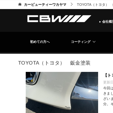
カービューティーワカヤマ
TOYOTA（トヨタ）
▸
会社概
初めての方へ
コーティング
TOYOTA（トヨタ） 鈑金塗装
【ト
更新
今回
きま
ざい
分。キ