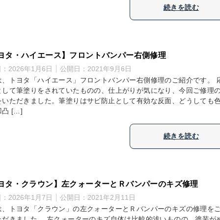
続きを読む
ヨタ・ハイエース】フロントバンパー右側修理
日：
2026年1月6日
公開日：
2021年9月6日
は、トヨタ「ハイエース」フロントバンパー右側修理のご紹介です。 
として筆塗りをされていたものの、仕上がりが気になり、今回ご修理
をいただきました。筆塗りはサビ防止として有効な反面、どうしても
凸 […]
続きを読む
ヨタ・クラウン】左クォーターとＲバンパーのキズ修理
日：
2026年1月7日
公開日：
2021年2月11日
は、トヨタ「クラウン」の左クォーターとＲバンパーのキズの修理を
ただきました。 左クォーターのキズ自体は比較的浅いものの、塗装が