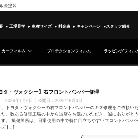
 鈑金塗装
要
▸
工場見学
▸
車種サイズ
▸
料金表
▸
キャンペーン
▸
スタッフ紹介
カーフィルム
プロテクションフィルム
ラッピングフィル
ヨタ・ヴォクシー】右フロントバンパー修理
日：
2026年1月6日
公開日：
2025年6月3日
は、トヨタ・ヴォクシーの右フロントバンパーのキズ修理をご依頼い
した。数ある修理工場の中から当店をお選びいただき、誠にありがと
ます。 損傷箇所は、日常使用の中で特に目立ちやすいフロントバンパ
ズ […]