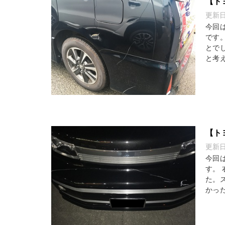
【ト
更新
今回
です
とで
と考え
【ト
更新
今回
す。
た。
かった