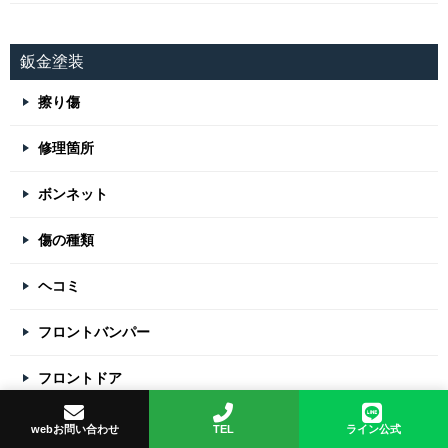
鈑金塗装
擦り傷
修理箇所
ボンネット
傷の種類
ヘコミ
フロントバンパー
フロントドア
破損
webお問い合わせ
TEL
ライン公式