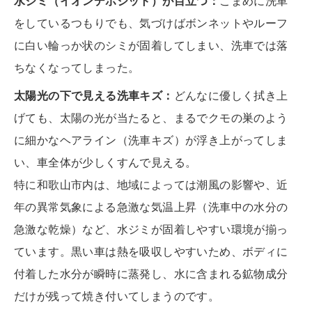
水ジミ（イオンデポジット）が目立つ：
こまめに洗車
をしているつもりでも、気づけばボンネットやルーフ
に白い輪っか状のシミが固着してしまい、洗車では落
ちなくなってしまった。
太陽光の下で見える洗車キズ：
どんなに優しく拭き上
げても、太陽の光が当たると、まるでクモの巣のよう
に細かなヘアライン（洗車キズ）が浮き上がってしま
い、車全体が少しくすんで見える。
特に和歌山市内は、地域によっては潮風の影響や、近
年の異常気象による急激な気温上昇（洗車中の水分の
急激な乾燥）など、水ジミが固着しやすい環境が揃っ
ています。黒い車は熱を吸収しやすいため、ボディに
付着した水分が瞬時に蒸発し、水に含まれる鉱物成分
だけが残って焼き付いてしまうのです。